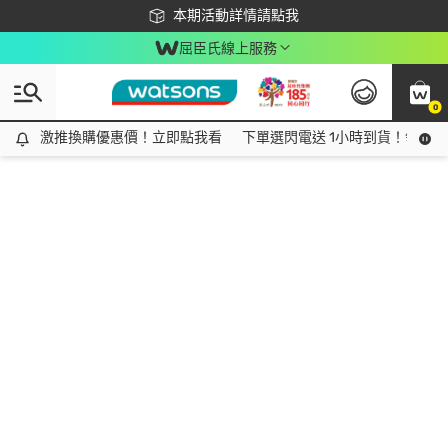
下載app最高回饋$350
本期活動詳情請點我
屈臣氏線上服務
0
激推換購優惠價！立即點我看
激推換購優惠價！立即點我看
下單選閃電送 1小時到貨！領神券