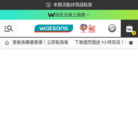
下載app最高回饋$350
本期活動詳情請點我
屈臣氏線上服務
0
激推換購優惠價！立即點我看
激推換購優惠價！立即點我看
下單選閃電送 1小時到貨！領神券