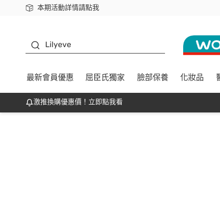
本期活動詳情請點我
下載app最高回饋$350
K beauty
Lilyeve
最新會員優惠
屈臣氏獨家
臉部保養
化妝品
激推換購優惠價！立即點我看