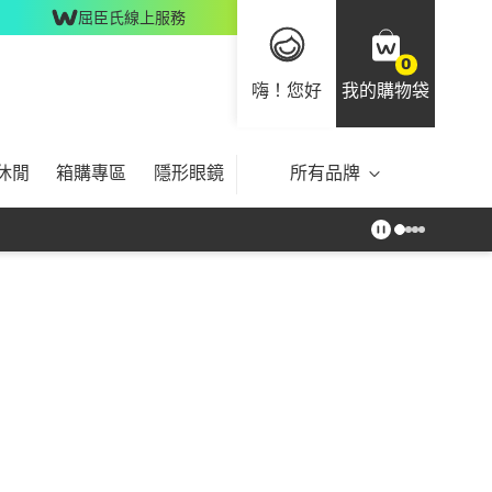
屈臣氏線上服務
0
嗨！您好
我的購物袋
休閒
箱購專區
隱形眼鏡
所有品牌