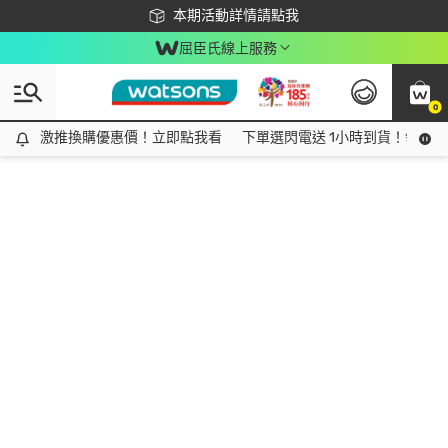
下載app最高回饋$350
本期活動詳情請點我
屈臣氏線上服務
0
激推換購優惠價！立即點我看
激推換購優惠價！立即點我看
下單選閃電送 1小時到貨！領神券