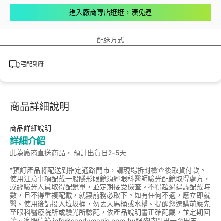
進入廠商專店逛逛，湊免運
配送方式
宅配到府
商品詳細說明
商品詳細說明
詳細介紹
此為廠商直送商品， 預計出貨日2-5天
*預訂產品將配送到指定通路門市，請現場拆封檢查後取貨付款。
使用注意事項配戴一般隱形眼鏡須經眼科醫師驗光配鏡取得處方，
或經驗光人員取得配鏡單，並定期接受檢查。不得超過建議配戴時
數，且不得重複配戴，就寢前務必取下。如有任何不適，應立即就
醫。使用後請投入垃圾桶，勿丟入馬桶或水槽。提醒您選購前應先
至眼科醫療院所或驗光所驗配，依產品說明書正確配戴，並定期回
診。客服信箱 info@candymagic.com.tw服務時間周一至周五