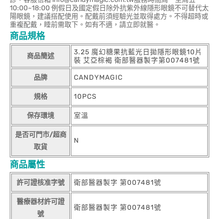
10:00~18:00 例假日及國定假日除外抗紫外線隱形眼鏡不可替代太
陽眼鏡，建議搭配使用。配戴前須經驗光並取得處方。不得超時或
重複配戴，睡前需取下。如有不適，請立即就醫。
商品規格
3.25 魔幻糖果抗藍光日拋隱形眼鏡10片
商品簡述
裝 艾亞棕褐 衛部醫器製字第007481號
品牌
CANDYMAGIC
規格
10PCS
保存環境
室溫
是否可門市/超商
N
取貨
商品屬性
許可證核准字號
衛部醫器製字 第007481號
醫療器材許可證
衛部醫器製字 第007481號
號