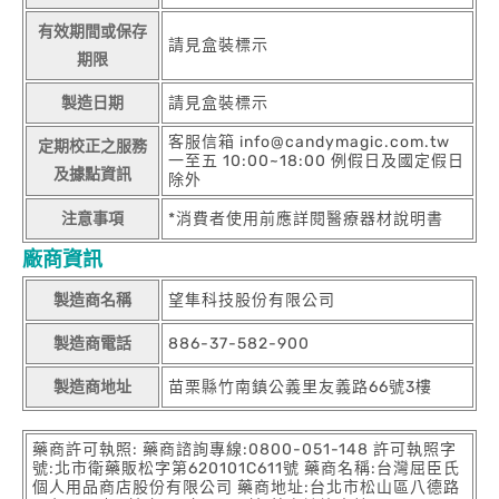
有效期間或保存
請見盒裝標示
期限
製造日期
請見盒裝標示
客服信箱 info@candymagic.com.tw
定期校正之服務
一至五 10:00~18:00 例假日及國定假日
及據點資訊
除外
注意事項
*消費者使用前應詳閱醫療器材說明書
廠商資訊
製造商名稱
望隼科技股份有限公司
製造商電話
886-37-582-900
製造商地址
苗栗縣竹南鎮公義里友義路66號3樓
藥商許可執照: 藥商諮詢專線:0800-051-148 許可執照字
號:北市衛藥販松字第620101C611號 藥商名稱:台灣屈臣氏
個人用品商店股份有限公司 藥商地址:台北市松山區八德路