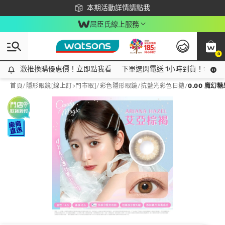
下載app最高回饋$350
本期活動詳情請點我
屈臣氏線上服務
0
激推換購優惠價！立即點我看
激推換購優惠價！立即點我看
下單選閃電送 1小時到貨！領神券
首頁
/
隱形眼鏡[線上訂>門市取]
/
彩色隱形眼鏡
/
抗藍光彩色日拋
/
0.00 魔