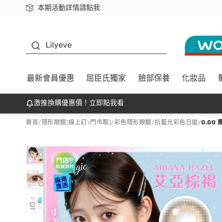
本期活動詳情請點我
下載app最高回饋$350
K beauty
Lilyeve
最新會員優惠
屈臣氏獨家
臉部保養
化妝品
激推換購優惠價！立即點我看
首頁
/
隱形眼鏡[線上訂>門市取]
/
彩色隱形眼鏡
/
抗藍光彩色日拋
/
0.0