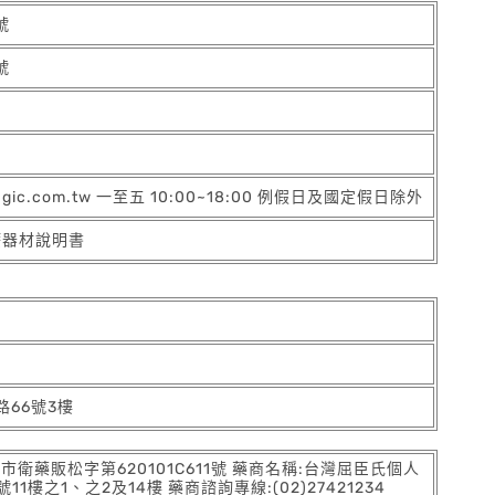
號
號
agic.com.tw 一至五 10:00~18:00 例假日及國定假日除外
療器材說明書
66號3樓
:北市衛藥販松字第620101C611號 藥商名稱:台灣屈臣氏個人
之1、之2及14樓 藥商諮詢專線:(02)27421234