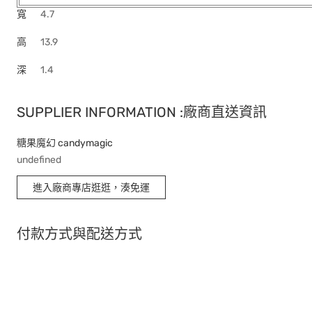
寬
4.7
高
13.9
深
1.4
SUPPLIER INFORMATION :廠商直送資訊
糖果魔幻 candymagic
undefined
進入廠商專店逛逛，湊免運
付款方式與配送方式