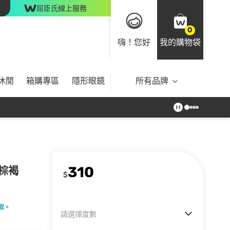
屈臣氏線上服務
0
嗨！您好
我的購物袋
休閒
箱購專區
隱形眼鏡
所有品牌
310
亞棕褐
$
款。
請選擇度數