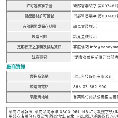
許可證核准字號
衛部醫器製字 第007481
醫療器材許可證號
衛部醫器製字 第007481
有效期間或保存期限
請見盒裝標示
製造日期
請見盒裝標示
定期校正之服務及據點資訊
客服信箱 info@candym
注意事項
*消費者使用前應詳閱醫
廠商資訊
製造商名稱
望隼科技股份有限公司
製造商電話
886-37-582-900
製造商地址
苗栗縣竹南鎮公義里友義路
藥商許可執照: 藥商諮詢專線:0800-051-148 許可執照字號
用品商店股份有限公司 藥商地址:台北市松山區八德路四段760號11樓