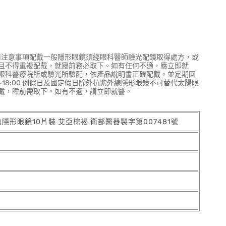
用注意事項配戴一般隱形眼鏡須經眼科醫師驗光配鏡取得處方，或
且不得重複配戴，就寢前務必取下。如有任何不適，應立即就
眼科醫療院所或驗光所驗配，依產品說明書正確配戴，並定期回
10:00~18:00 例假日及國定假日除外抗紫外線隱形眼鏡不可替代太陽眼
戴，睡前需取下。如有不適，請立即就醫。
拋隱形眼鏡10片裝 艾亞棕褐 衛部醫器製字第007481號