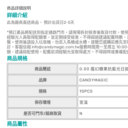
商品詳細說明
詳細介紹
此為廠商直送商品， 預計出貨日2-5天
*預訂產品將配送到指定通路門市，請現場拆封檢查後取貨付款。使
經驗光人員取得配鏡單，並定期接受檢查。不得超過建議配戴時數，
醫。使用後請投入垃圾桶，勿丟入馬桶或水槽。提醒您選購前應先至
診。客服信箱 info@candymagic.com.tw服務時間周一至周五 
鏡，建議搭配使用。配戴前須經驗光並取得處方。不得超時或重複配
商品規格
商品簡述
0.00 魔幻糖果抗藍光日
品牌
CANDYMAGIC
規格
10PCS
保存環境
室溫
是否可門市/超商取貨
N
商品屬性