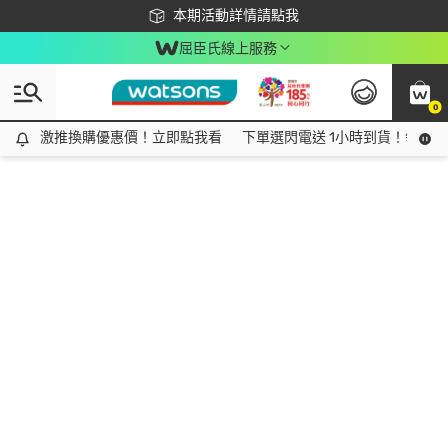
下載app最高回饋$350
本期活動詳情請點我
屈臣氏線上服務
0
激推換購優惠價！立即點我看
激推換購優惠價！立即點我看
下單選閃電送 1小時到貨！領神券