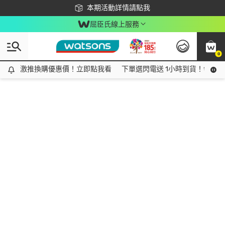
下載app最高回饋$350
本期活動詳情請點我
屈臣氏線上服務
0
激推換購優惠價！立即點我看
激推換購優惠價！立即點我看
下單選閃電送 1小時到貨！領神券