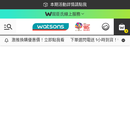
下載app最高回饋$350
本期活動詳情請點我
屈臣氏線上服務
0
激推換購優惠價！立即點我看
激推換購優惠價！立即點我看
下單選閃電送 1小時到貨！領神券