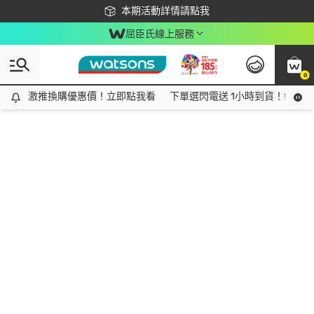
下載app最高回饋$350
本期活動詳情請點我
屈臣氏線上服務
0
激推換購優惠價！立即點我看
激推換購優惠價！立即點我看
下單選閃電送 1小時到貨！領神券