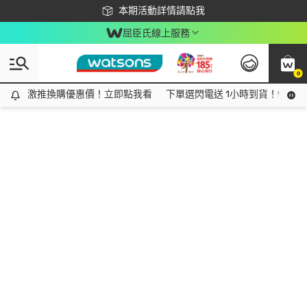
下載app最高回饋$350
本期活動詳情請點我
屈臣氏線上服務
0
激推換購優惠價！立即點我看
激推換購優惠價！立即點我看
下單選閃電送 1小時到貨！領神券