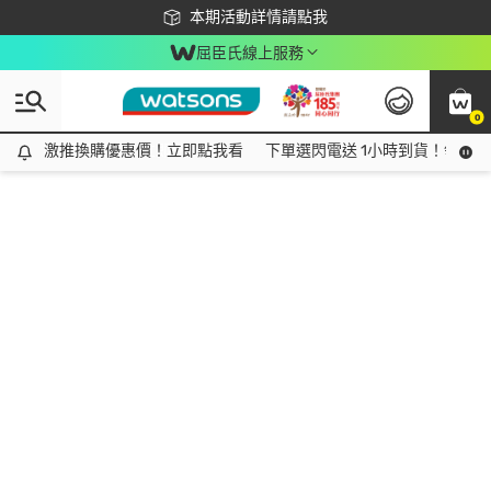
下載app最高回饋$350
本期活動詳情請點我
屈臣氏線上服務
0
激推換購優惠價！立即點我看
激推換購優惠價！立即點我看
下單選閃電送 1小時到貨！領神券