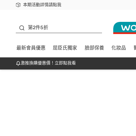
本期活動詳情請點我
下載app最高回饋$350
善存
第2件5折
最新會員優惠
屈臣氏獨家
臉部保養
化妝品
激推換購優惠價！立即點我看