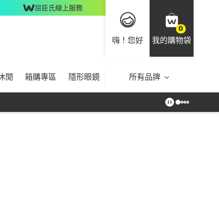
屈臣氏線上服務
0
嗨！您好
我的購物袋
休閒
箱購專區
隱形眼鏡
所有品牌