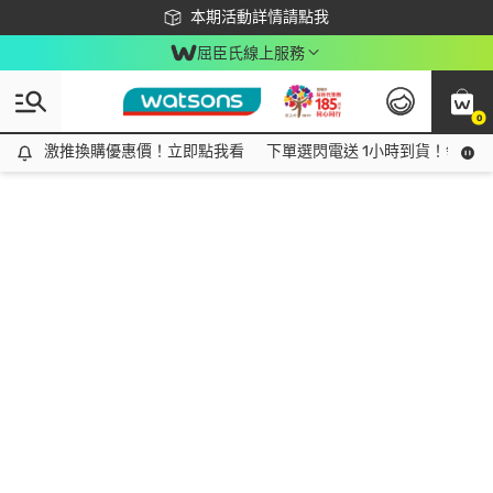
下載app最高回饋$350
本期活動詳情請點我
屈臣氏線上服務
0
激推換購優惠價！立即點我看
激推換購優惠價！立即點我看
下單選閃電送 1小時到貨！領神券