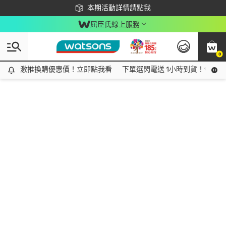
下載app最高回饋$350
本期活動詳情請點我
屈臣氏線上服務
0
激推換購優惠價！立即點我看
激推換購優惠價！立即點我看
下單選閃電送 1小時到貨！領神券