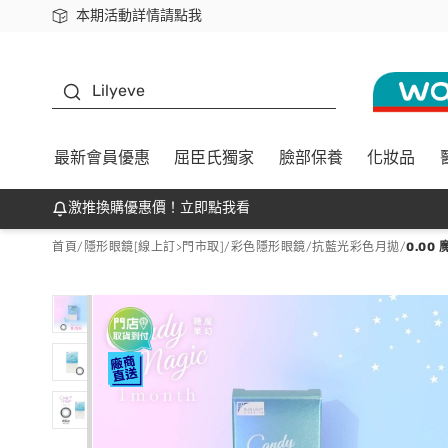
本期活動詳情請點我
下載app最高回饋$350
K beauty
Lilyeve
最新會員優惠
屈臣氏獨家
臉部保養
化妝品
激推換購優惠價！立即點我看
首頁
/
隱形眼鏡[線上訂>門市取]
/
彩色隱形眼鏡
/
抗藍光彩色月拋
/
0.0