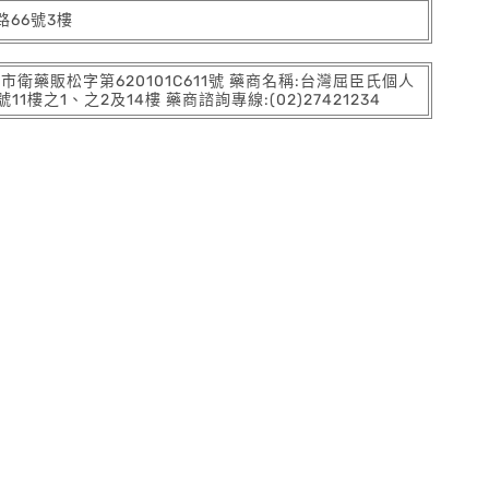
66號3樓
:北市衛藥販松字第620101C611號 藥商名稱:台灣屈臣氏個人
之1、之2及14樓 藥商諮詢專線:(02)27421234