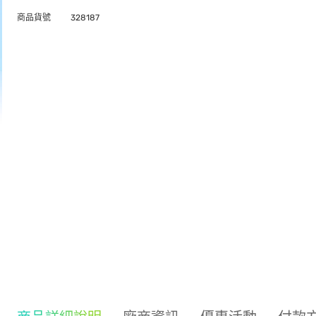
商品貨號
328187