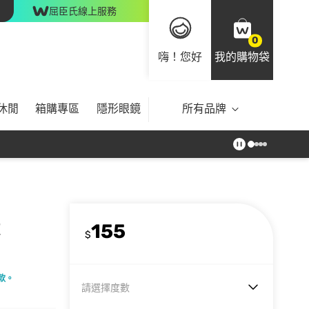
屈臣氏線上服務
0
嗨！您好
我的購物袋
休閒
箱購專區
隱形眼鏡
所有品牌
155
灰
$
款。
請選擇度數