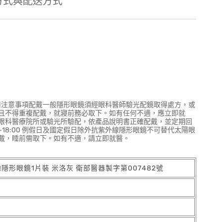
方式與配送方式
用注意事項配戴一般隱形眼鏡須經眼科醫師驗光配鏡取得處方，或
且不得重複配戴，就寢前務必取下。如有任何不適，應立即就
眼科醫療院所或驗光所驗配，依產品說明書正確配戴，並定期回
10:00~18:00 例假日及國定假日除外抗紫外線隱形眼鏡不可替代太陽眼
戴，睡前需取下。如有不適，請立即就醫。
拋隱形眼鏡1片裝 米洛灰 衛部醫器製字第007482號