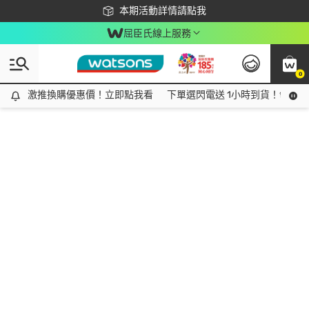
下載app最高回饋$350
本期活動詳情請點我
屈臣氏線上服務
0
激推換購優惠價！立即點我看
激推換購優惠價！立即點我看
下單選閃電送 1小時到貨！領神券