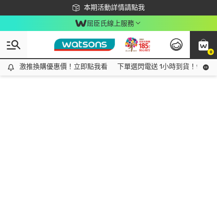
下載app最高回饋$350
本期活動詳情請點我
屈臣氏線上服務
0
激推換購優惠價！立即點我看
激推換購優惠價！立即點我看
下單選閃電送 1小時到貨！領神券