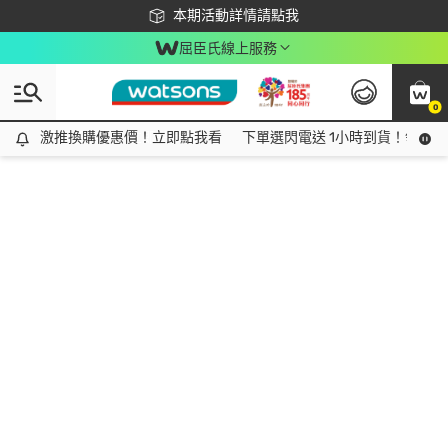
下載app最高回饋$350
本期活動詳情請點我
屈臣氏線上服務
0
激推換購優惠價！立即點我看
激推換購優惠價！立即點我看
下單選閃電送 1小時到貨！領神券