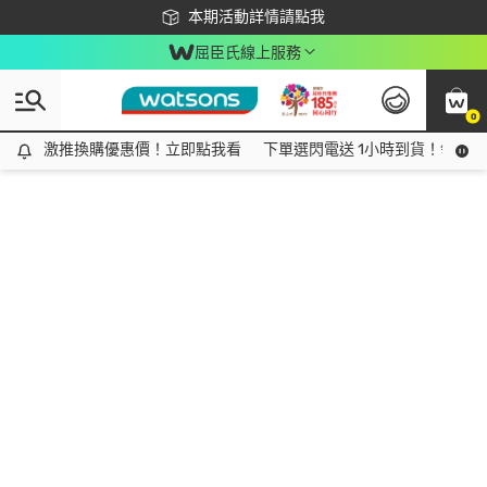
下載app最高回饋$350
本期活動詳情請點我
屈臣氏線上服務
0
激推換購優惠價！立即點我看
激推換購優惠價！立即點我看
下單選閃電送 1小時到貨！領神券