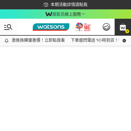
下載app最高回饋$350
本期活動詳情請點我
屈臣氏線上服務
0
激推換購優惠價！立即點我看
激推換購優惠價！立即點我看
下單選閃電送 1小時到貨！領神券