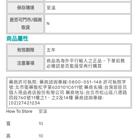
保存環境
室溫
是否可門市/超商
N
取貨
商品屬性
有效期限
五年
商品為海外平行輸入之正品，下單前務
注意事項
必確認是否能接受再行購買
藥商許可執照: 藥商諮詢專線:0800-051-148 許可執照字
號:北市衛藥販松字第620101C611號 藥商名稱:台灣屈臣氏
個人用品商店股份有限公司 藥商地址:台北市松山區八德路
四段760號11樓之1、之2及14樓 藥商諮詢專線:
(02)27421234
How To Store
室溫
寬
10
高
10