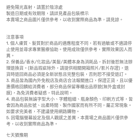
避免陽光直射，請置於陰涼處
製造日期或有效期限，請詳見產品包裝標示
本賣場之商品圖片僅供參考，以收到實際商品為準，請見諒。
注意事項
1. 個人膚質、髮質對於商品的適應程度不同，若有過敏或不適請停
止使用並尋求專業醫療協助。使用成效僅供參考，實際效果因人而
異。
2. 保養品/香水/化妝品/美髮/美體本身為消耗品，拆封後恕無法辦
理退換貨。(新品瑕疵除外，請提供相關開箱照片/影片存證)，退
貨時退回商品必須是全新狀態且完整包裝，否則恕不接受退訂。
3. 商品皆為國內外免稅店及商店合法報關進口，保證正貨，且以優
惠價格回饋給消費者，部分商品保留專櫃出品原貌(無外盒或封
膜)，為免消費者疑惑，特此說明。
4. 商品包裝無論字型大小、字體粗細、瓶身顏色、印刷方式等，皆
會因為商品批號、出產時間、製作國家而有所不同，屬正常現象。
如要求完美者，不建議使用網路購物。
5. 因電腦螢幕設定及個人觀感之差異，本賣場之商品圖片僅供參
考，以收到實際商品為準。
七天猶豫期