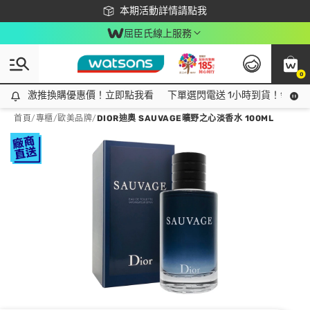
下載app最高回饋$350
本期活動詳情請點我
屈臣氏線上服務
0
激推換購優惠價！立即點我看
激推換購優惠價！立即點我看
下單選閃電送 1小時到貨！領神券
首頁
/
專櫃
/
歐美品牌
/
DIOR迪奧 SAUVAGE曠野之心淡香水 100ML