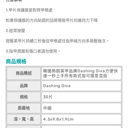
1.甲片保護膜是對齊甲根處
如果保護膜的方向貼錯的話將導致甲片的維持力下降
2.經常按壓
按壓美甲片持續三秒後從甲根處往指甲緣方向多按壓幾次。
3.指甲周圍有傷口者請勿使用。
商品規格
韓國熱銷美甲品牌Dashing Diva方便快
商品簡述
速一秒上手所有款式皆可隨意混搭
品牌
Dashing Diva
規格
30片
原產地
中國
深、寬、高
4.3x9.8x1.9cm