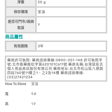
淨重
20 g
保存環境
室溫
是否可門市/超商
Y
取貨
商品屬性
有效期限
3年
藥商許可執照: 藥商諮詢專線:0800-051-148 許可執照字
號:北市衛藥販松字第620101C611號 藥商名稱:台灣屈臣氏
個人用品商店股份有限公司 藥商地址:台北市松山區八德路
四段760號11樓之1、之2及14樓 藥商諮詢專線:
(02)27421234
How To Store
室溫
寬
9.8
高
1.9