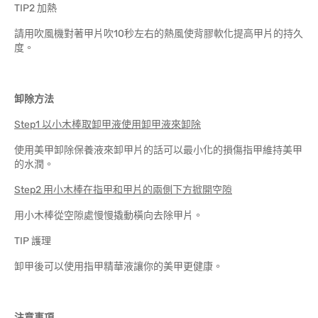
TIP2 加熱
請用吹風機對著甲片吹10秒左右的熱風使背膠軟化提高甲片的持久
度。
卸除方法
Step1 以小木棒取卸甲液使用卸甲液來卸除
使用美甲卸除保養液來卸甲片的話可以最小化的損傷指甲維持美甲
的水潤。
Step2 用小木棒在指甲和甲片的兩側下方掀開空隙
用小木棒從空隙處慢慢撬動橫向去除甲片。
TIP 護理
卸甲後可以使用指甲精華液讓你的美甲更健康。
注意事項