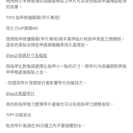
用內附小木棒整理好指緣後再貼上甲片可享受到像美甲護理般乾淨
的效果。
TIP2 指甲修護精華(甲片專用)
持久力UP損傷NO
使用指甲修護精華(甲片專用)填平美甲貼片和指甲表面之間縫隙。
達到完美貼合降低甲面損傷機率持久度增加。
Step2 挑選尺寸及黏貼
與指甲比對後請選擇比指甲小一點的尺寸。將甲片內保護膜對齊指
甲甲根處後黏貼上去。
-別摸到甲片背膠部分會影響甲片的維持力。
Step3 修磨甲片
用內附指甲銼刀整理甲片邊緣也可以利用指甲刀調整長短。
TIP1 勿碰到水
貼完甲片後請在30分鐘之內不要接觸到水。