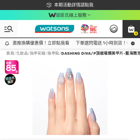
下載app最高回饋$350
本期活動詳情請點我
屈臣氏線上服務
0
激推換購優惠價！立即點我看
激推換購優惠價！立即點我看
下單選閃電送 1小時到貨！領神券
首頁
/
化妝品
/
指甲彩繪
/
指甲貼
/
DASHING DIVA/P頂級璀燦美甲片-藍海微