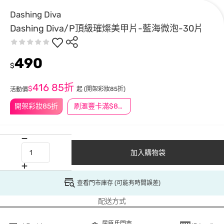
Dashing Diva
Dashing Diva/P頂級璀燦美甲片-藍海微泡-30片
490
$
416
85折
$
起
(開架彩妝85折)
活動價
開架彩妝85折
刷滙豐卡滿$888送3萬點
加入購物袋
查看門市庫存 (可能有時間誤差)
配送方式
屈臣氏門市