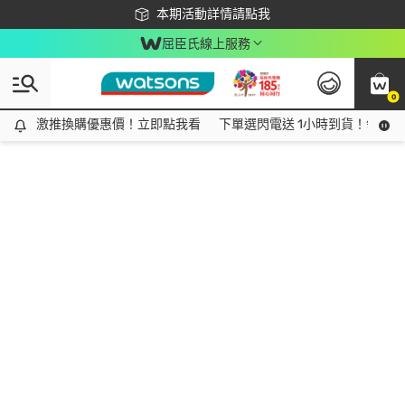
下載app最高回饋$350
本期活動詳情請點我
屈臣氏線上服務
0
激推換購優惠價！立即點我看
激推換購優惠價！立即點我看
下單選閃電送 1小時到貨！領神券