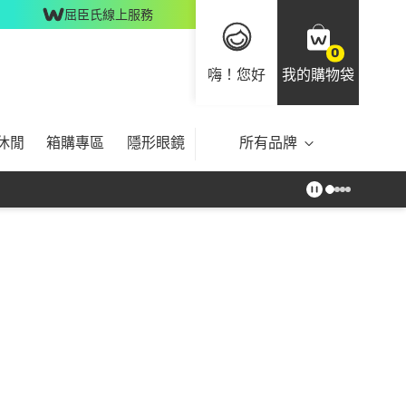
屈臣氏線上服務
0
嗨！您好
我的購物袋
休閒
箱購專區
隱形眼鏡
所有品牌