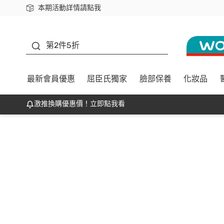
本期活動詳情請點我
下載app最高回饋$350
善存
第2件5折
最新會員優惠
屈臣氏獨家
臉部保養
化妝品
激推換購優惠價！立即點我看