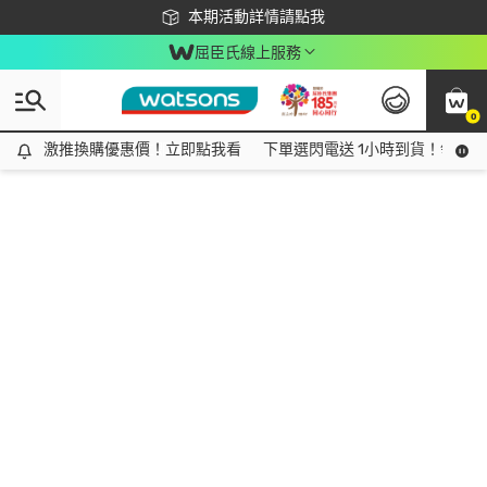
下載app最高回饋$350
本期活動詳情請點我
屈臣氏線上服務
0
激推換購優惠價！立即點我看
激推換購優惠價！立即點我看
下單選閃電送 1小時到貨！領神券