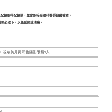
光配鏡取得配鏡單，並定期接受眼科醫師追蹤檢查。
前務必取下，以免感染或潰瘍。
TIVE 視妝美月拋彩色隱形眼鏡1入