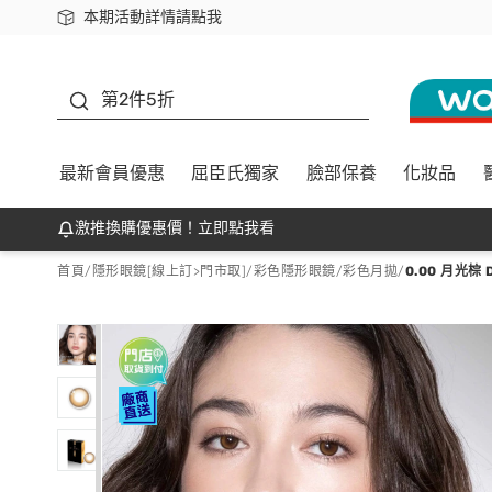
本期活動詳情請點我
下載app最高回饋$350
善存
第2件5折
最新會員優惠
屈臣氏獨家
臉部保養
化妝品
激推換購優惠價！立即點我看
首頁
/
隱形眼鏡[線上訂>門市取]
/
彩色隱形眼鏡
/
彩色月拋
/
0.00 月光棕