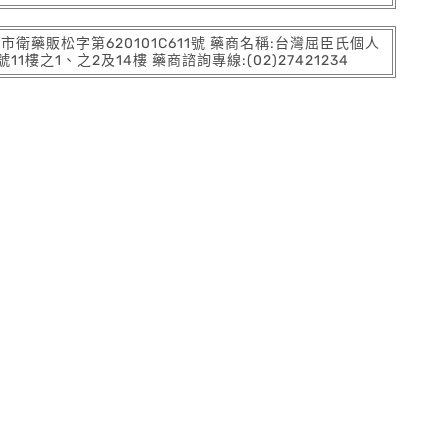
:北市衛藥販松字第620101C611號 藥商名稱:台灣屈臣氏個人
之1、之2及14樓 藥商諮詢專線:(02)27421234