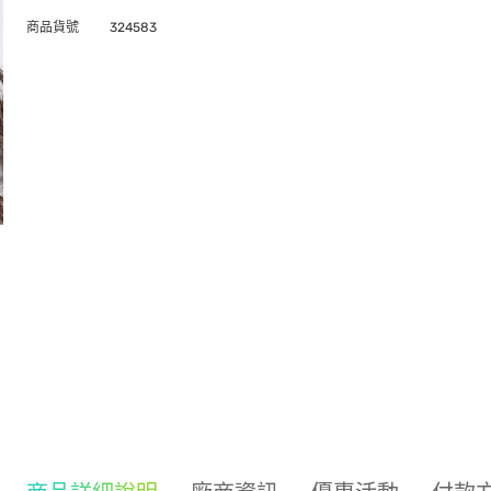
商品貨號
324583