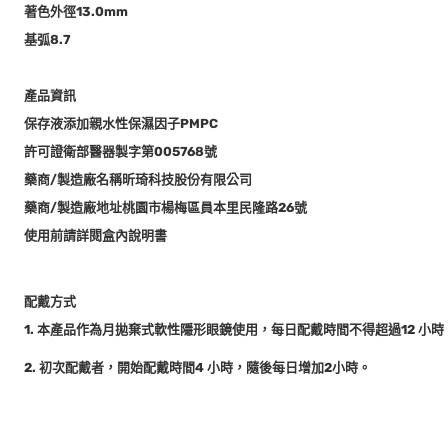
著色外徑13.0mm
基弧8.7
產品資訊
保存液添加親水性保濕因子PMPC
許可證衛部醫器製字第005768號
藥商/製造廠名稱昕琦科技股份有限公司
藥商/製造廠地址桃園市楊梅區員本里民隆路26號
使用前請詳閱盒內說明書
配戴方式
1. 本產品作為月拋棄式軟性隱形眼鏡使用，每日配戴時間不得超過12 
2. 初次配戴者，開始配戴時間4 小時，隨後每日增加2小時。