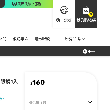
屈臣氏線上服務
0
嗨！您好
我的購物袋
休閒
箱購專區
隱形眼鏡
所有品牌
160
形眼鏡1入
$
款。
請選擇度數