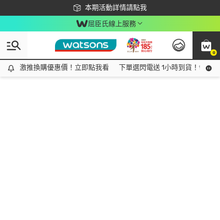
下載app最高回饋$350
本期活動詳情請點我
屈臣氏線上服務
0
激推換購優惠價！立即點我看
激推換購優惠價！立即點我看
下單選閃電送 1小時到貨！領神券