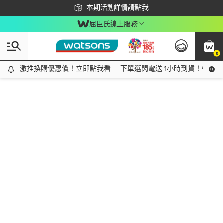
下載app最高回饋$350
本期活動詳情請點我
屈臣氏線上服務
0
激推換購優惠價！立即點我看
激推換購優惠價！立即點我看
下單選閃電送 1小時到貨！領神券