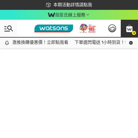
下載app最高回饋$350
本期活動詳情請點我
屈臣氏線上服務
0
激推換購優惠價！立即點我看
激推換購優惠價！立即點我看
下單選閃電送 1小時到貨！領神券