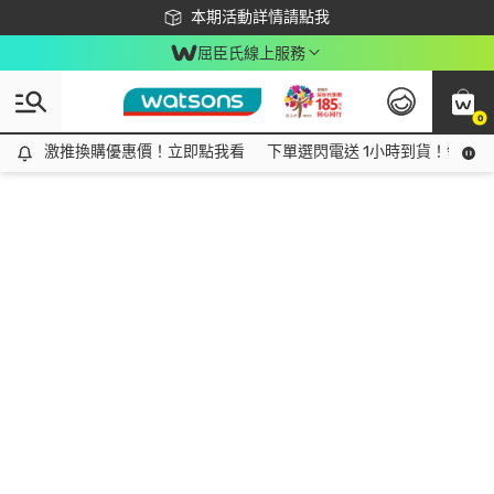
下載app最高回饋$350
本期活動詳情請點我
屈臣氏線上服務
0
激推換購優惠價！立即點我看
激推換購優惠價！立即點我看
下單選閃電送 1小時到貨！領神券