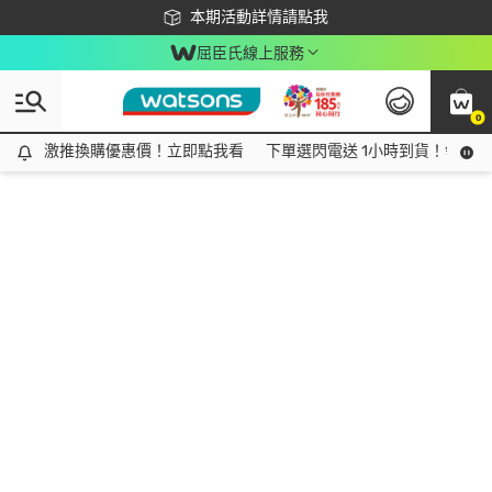
下載app最高回饋$350
本期活動詳情請點我
屈臣氏線上服務
0
激推換購優惠價！立即點我看
激推換購優惠價！立即點我看
下單選閃電送 1小時到貨！領神券