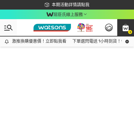
下載app最高回饋$350
本期活動詳情請點我
屈臣氏線上服務
0
激推換購優惠價！立即點我看
激推換購優惠價！立即點我看
下單選閃電送 1小時到貨！領神券