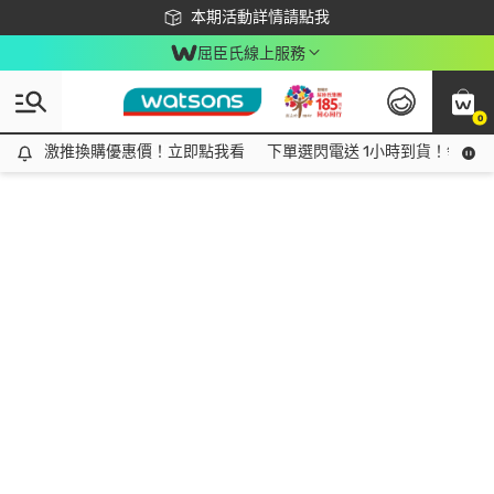
下載app最高回饋$350
本期活動詳情請點我
屈臣氏線上服務
0
激推換購優惠價！立即點我看
激推換購優惠價！立即點我看
下單選閃電送 1小時到貨！領神券