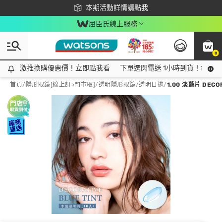
下載app最高回饋$350
本期活動詳情請點我
屈臣氏線上服務
0
激推換購優惠價！立即點我看
激推換購優惠價！立即點我看
下單選閃電送 1小時到貨！領神券
首頁
/
隱形眼鏡[線上訂>門市取]
/
透明隱形眼鏡
/
透明日拋
/
1.00 淡藍片 DE