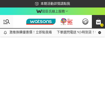
下載app最高回饋$350
本期活動詳情請點我
屈臣氏線上服務
0
激推換購優惠價！立即點我看
激推換購優惠價！立即點我看
下單選閃電送 1小時到貨！領神券