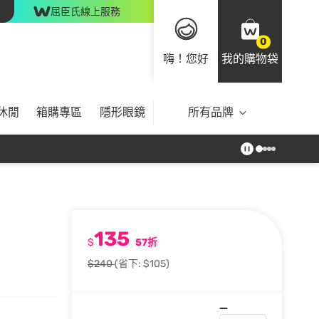
屈臣氏線上服務
0
嗨！您好
我的購物袋
休閒
箱購專區
隱形眼鏡
所有品牌
135
$
57折
$240
(省下: $105)