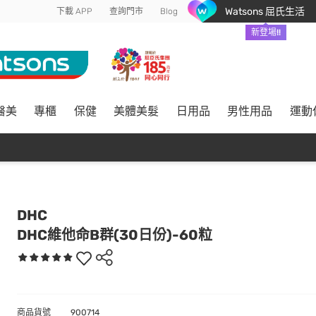
Watsons 屈氏生活
下載 APP
查詢門市
Blog
新登場!!
醫美
專櫃
保健
美體美髮
日用品
男性用品
運動
DHC
DHC維他命B群(30日份)-60粒
商品貨號
900714