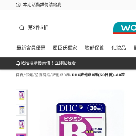
本期活動詳情請點我
下載app最高回饋$350
善存
第2件5折
最新會員優惠
屈臣氏獨家
臉部保養
化妝品
激推換購優惠價！立即點我看
首頁
/
保健
/
營養補給
/
維他命B群
/
DHC維他命B群(30日份)-60粒