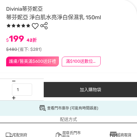
Divinia蒂芬妮亞
蒂芬妮亞 淨白肌水亮淨白保濕乳 150ml
199
$
42折
$480
(省下: $281)
護膚/醫美滿$600送好禮
滿$100送數位印花
加入購物袋
查看門市庫存 (可能有時間誤差)
配送方式
屈臣氏門市
宅配到府
超商取貨