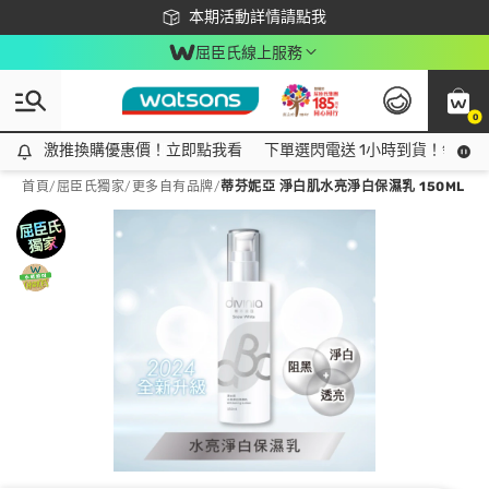
下載app最高回饋$350
本期活動詳情請點我
屈臣氏線上服務
0
激推換購優惠價！立即點我看
激推換購優惠價！立即點我看
下單選閃電送 1小時到貨！領神券
首頁
/
屈臣氏獨家
/
更多自有品牌
/
蒂芬妮亞 淨白肌水亮淨白保濕乳 150ML