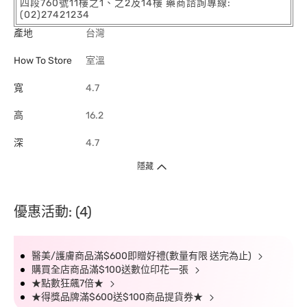
四段760號11樓之1、之2及14樓 藥商諮詢專線:
(02)27421234
產地
台灣
How To Store
室溫
寬
4.7
高
16.2
深
4.7
隱藏
優惠活動: (4)
醫美/護膚商品滿$600即贈好禮(數量有限 送完為止)
購買全店商品滿$100送數位印花一張
★點數狂飆7倍★
★得獎品牌滿$600送$100商品提貨券★