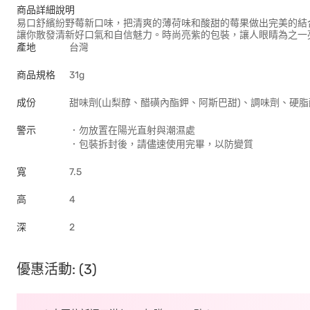
商品詳細說明
易口舒繽紛野莓新口味，把清爽的薄荷味和酸甜的莓果做出完美的結
讓你散發清新好口氣和自信魅力。時尚亮紫的包裝，讓人眼睛為之一亮
產地
台灣
商品規格
31g
成份
甜味劑(山梨醇、醋磺內酯鉀、阿斯巴甜)、調味劑、硬
警示
．勿放置在陽光直射與潮濕處
．包裝拆封後，請儘速使用完畢，以防變質
寬
7.5
高
4
深
2
優惠活動: (3)