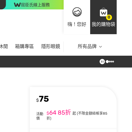
屈臣氏線上服務
0
嗨！您好
我的購物袋
休閒
箱購專區
隱形眼鏡
所有品牌
75
$
64
85折
$
起
(不限金額結帳享85
活動
價
折)