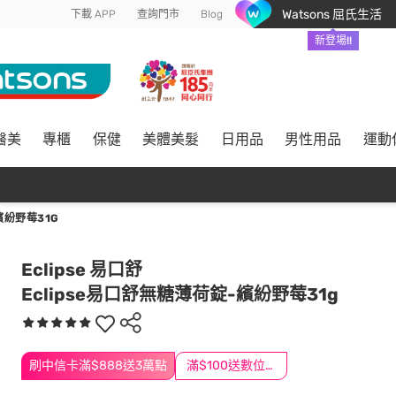
Watsons 屈氏生活
下載 APP
查詢門市
Blog
新登場!!
醫美
專櫃
保健
美體美髮
日用品
男性用品
運動
繽紛野莓31G
Eclipse 易口舒
Eclipse易口舒無糖薄荷錠-繽紛野莓31g
刷中信卡滿$888送3萬點
滿$100送數位印花