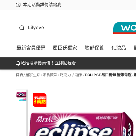
本期活動詳情請點我
下載app最高回饋$350
K beauty
Lilyeve
最新會員優惠
屈臣氏獨家
臉部保養
化妝品
激推換購優惠價！立即點我看
首頁
/
居家生活
/
零食飲料
/
巧克力 / 糖果
/
ECLIPSE易口舒無糖薄荷錠-