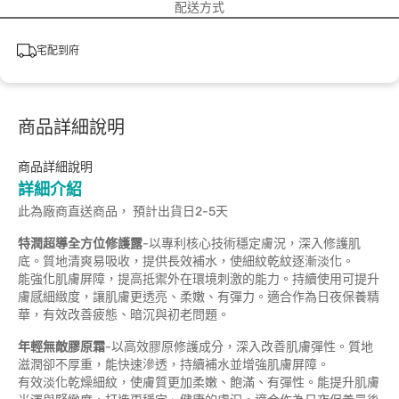
配送方式
宅配到府
商品詳細說明
商品詳細說明
詳細介紹
此為廠商直送商品， 預計出貨日2-5天
特潤超導全方位修護露
-以專利核心技術穩定膚況，深入修護肌
底。質地清爽易吸收，提供長效補水，使細紋乾紋逐漸淡化。
能強化肌膚屏障，提高抵禦外在環境刺激的能力。持續使用可提升
膚感細緻度，讓肌膚更透亮、柔嫩、有彈力。適合作為日夜保養精
華，有效改善疲態、暗沉與初老問題。
年輕無敵膠原霜
-以高效膠原修護成分，深入改善肌膚彈性。質地
滋潤卻不厚重，能快速滲透，持續補水並增強肌膚屏障。
有效淡化乾燥細紋，使膚質更加柔嫩、飽滿、有彈性。能提升肌膚