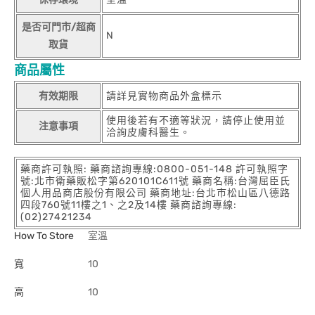
是否可門市/超商
N
取貨
商品屬性
有效期限
請詳見實物商品外盒標示
使用後若有不適等狀況，請停止使用並
注意事項
洽詢皮膚科醫生。
藥商許可執照: 藥商諮詢專線:0800-051-148 許可執照字
號:北市衛藥販松字第620101C611號 藥商名稱:台灣屈臣氏
個人用品商店股份有限公司 藥商地址:台北市松山區八德路
四段760號11樓之1、之2及14樓 藥商諮詢專線:
(02)27421234
How To Store
室溫
寬
10
高
10