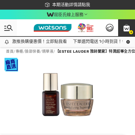
下載app最高回饋$350
本期活動詳情請點我
屈臣氏線上服務
0
激推換購優惠價！立即點我看
激推換購優惠價！立即點我看
下單選閃電送 1小時到貨！領神券
首頁
/
專櫃
/
臉部保養
/
精華液
/
【ESTEE LAUDER 雅詩蘭黛】特潤超導全方位