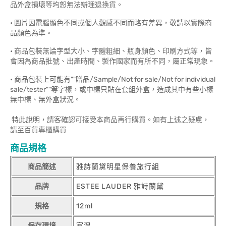
品外盒損壞等均恕無法辦理退換貨。
• 圖片因電腦顯色不同或個人觀感不同而略有差異，敬請以實際商
品顏色為準。
• 商品包裝無論字型大小、字體粗細、瓶身顏色、印刷方式等，皆
會因為商品批號、出產時間、製作國家而有所不同，屬正常現象。
• 商品包裝上可能有""贈品/Sample/Not for sale/Not for individual
sale/tester""等字樣，或中標只貼在套組外盒，造成其中有些小樣
無中標、無外盒狀況。
特此說明，請客確認可接受本商品再行購買。如有上述之疑慮，
請至百貨專櫃購買
商品規格
商品簡述
雅詩蘭黛明星保養旅行組
品牌
ESTEE LAUDER 雅詩蘭黛
規格
12ml
保存環境
室溫