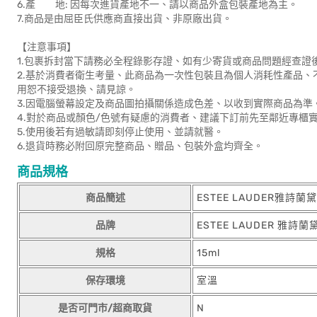
6.產 地: 因每次進貨產地不一、請以商品外盒包裝產地為主。
7.商品是由屈臣氏供應商直接出貨、非原廠出貨。
【注意事項】
1.包裹拆封當下請務必全程錄影存證、如有少寄貨或商品問題經查證
2.基於消費者衛生考量、此商品為一次性包裝且為個人消耗性產品、
用恕不接受退換、請見諒。
3.因電腦螢幕設定及商品圖拍攝關係造成色差、以收到實際商品為準
4.對於商品或顏色/色號有疑慮的消費者、建議下訂前先至鄰近專櫃
5.使用後若有過敏請即刻停止使用、並請就醫。
6.退貨時務必附回原完整商品、贈品、包裝外盒均齊全。
商品規格
商品簡述
ESTEE LAUDER雅詩
品牌
ESTEE LAUDER 雅詩蘭
規格
15ml
保存環境
室溫
是否可門市/超商取貨
N