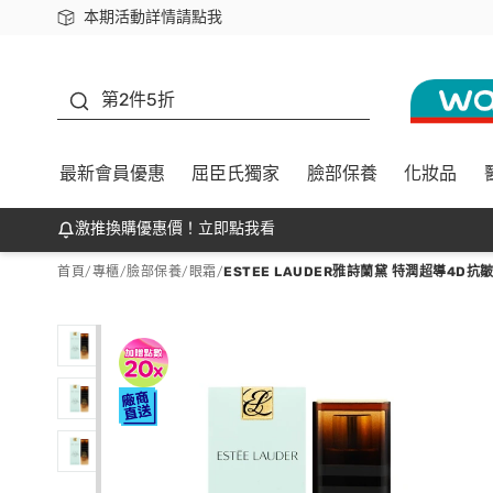
本期活動詳情請點我
下載app最高回饋$350
善存
第2件5折
最新會員優惠
屈臣氏獨家
臉部保養
化妝品
激推換購優惠價！立即點我看
首頁
/
專櫃
/
臉部保養
/
眼霜
/
ESTEE LAUDER雅詩蘭黛 特潤超導4D抗