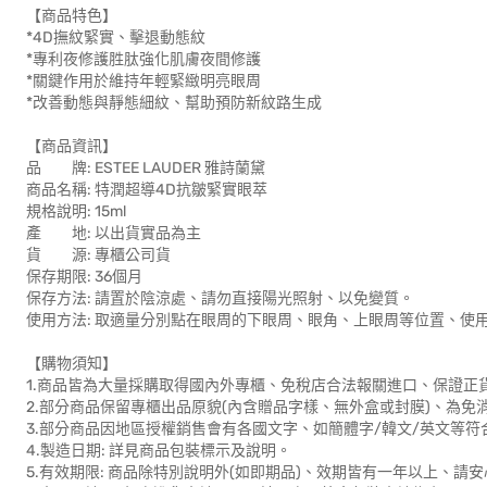
【商品特色】
*4D撫紋緊實、擊退動態紋
*專利夜修護胜肽強化肌膚夜間修護
*關鍵作用於維持年輕緊緻明亮眼周
*改善動態與靜態細紋、幫助預防新紋路生成
【商品資訊】
品 牌: ESTEE LAUDER 雅詩蘭黛
商品名稱: 特潤超導4D抗皺緊實眼萃
規格說明: 15ml
產 地: 以出貨實品為主
貨 源: 專櫃公司貨
保存期限: 36個月
保存方法: 請置於陰涼處、請勿直接陽光照射、以免變質。
使用方法: 取適量分別點在眼周的下眼周、眼角、上眼周等位置、使
【購物須知】
1.商品皆為大量採購取得國內外專櫃、免稅店合法報關進口、保證正
2.部分商品保留專櫃出品原貌(內含贈品字樣、無外盒或封膜)、為免
3.部分商品因地區授權銷售會有各國文字、如簡體字/韓文/英文等
4.製造日期: 詳見商品包裝標示及說明。
5.有效期限: 商品除特別說明外(如即期品)、效期皆有一年以上、請