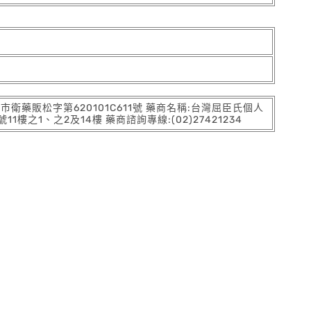
:北市衛藥販松字第620101C611號 藥商名稱:台灣屈臣氏個人
之1、之2及14樓 藥商諮詢專線:(02)27421234