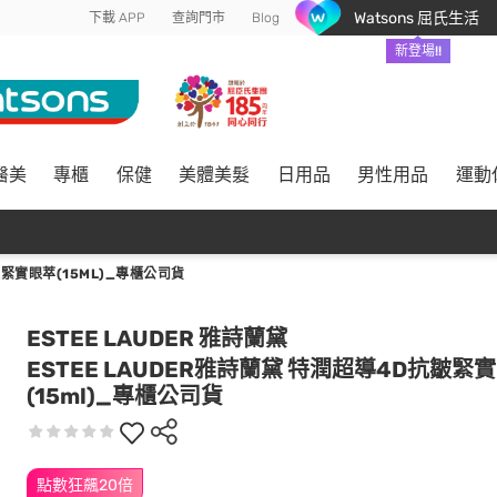
Watsons 屈氏生活
下載 APP
查詢門市
Blog
新登場!!
醫美
專櫃
保健
美體美髮
日用品
男性用品
運動
皺緊實眼萃(15ML)_專櫃公司貨
ESTEE LAUDER 雅詩蘭黛
ESTEE LAUDER雅詩蘭黛 特潤超導4D抗皺緊
(15ml)_專櫃公司貨
點數狂飆20倍