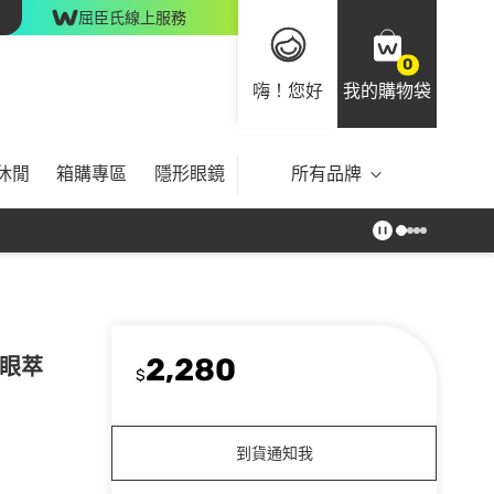
屈臣氏線上服務
0
嗨！您好
我的購物袋
休閒
箱購專區
隱形眼鏡
所有品牌
2,280
實眼萃
$
到貨通知我