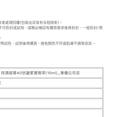
後會處理回覆(包裝出貨皆有全程錄影)。
不可拆封或試用、請務必確認有購買需求後再拆封、一經拆封/使
。
實際試色、試用後再購買、避免顏色不符或肌膚不適等症狀。
蘭黛 特潤超導4D抗皺緊實眼萃(15ml)_專櫃公司貨
黛