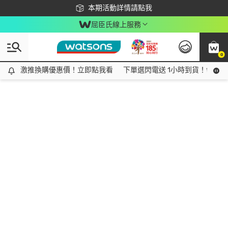
下載app最高回饋$350
本期活動詳情請點我
屈臣氏線上服務
0
激推換購優惠價！立即點我看
激推換購優惠價！立即點我看
下單選閃電送 1小時到貨！領神券