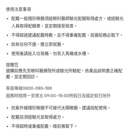
使用注意事項
配戴一般隱形眼鏡須經眼科醫師驗光配鏡取得處方，或經驗光
人員取得配鏡單，並定期接受檢查。
不得超過建議配戴時數，且不得重複配戴，就寢前務必取下。
如有任何不適，應立即就醫。
使用後請投入垃圾桶，勿丟入馬桶或水槽。
提醒您
選購前應先至眼科醫療院所或驗光所驗配，依產品說明書正確配
戴，並定期回診。
客服專線0800-085-188
服務時間周一至周五 09:00~18:00例假日及國定假日除外
抗紫外線隱形眼鏡不可替代太陽眼鏡，建議搭配使用。
配戴前須經驗光並取得處方。
不得超時或重複配戴，睡前需取下。