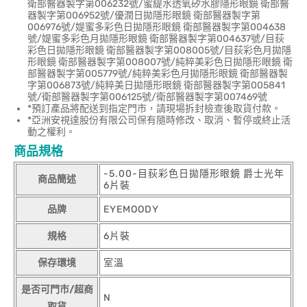
衛部醫器製字第006232號/蜜緹水透氧矽水膠隱形眼鏡 衛部醫
器製字第006952號/優潤日拋隱形眼鏡 衛部醫器製字第
006976號/媞蜜多彩色日拋隱形眼鏡 衛部醫器製字第004638
號/媞蜜多彩色月拋隱形眼鏡 衛部醫器製字第004637號/目荻
彩色日拋隱形眼鏡 衛部醫器製字第008005號/目荻彩色月拋隱
形眼鏡 衛部醫器製字第008007號/純粹美彩色日拋隱形眼鏡 衛
部醫器製字第005779號/純粹美彩色月拋隱形眼鏡 衛部醫器製
字第006873號/純粹美日拋隱形眼鏡 衛部醫器製字第005841
號/衛部醫器製字第006125號/衛部醫器製字第007469號
*預訂產品將配送到指定門市，請現場拆封檢查後取貨付款。
*亞洲安視達股份有限公司保有隨時修改、取消、暫停或終止活
動之權利。
商品規格
-5.00-目荻彩色日拋隱形眼鏡 爵士光年
商品簡述
6片裝
品牌
EYEMOODY
規格
6片裝
保存環境
室溫
是否可門市/超商
N
取貨