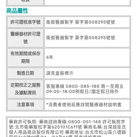
商品屬性
許可證核准字號
衛部醫器製字 第字第008295號號
醫療器材許可證
衛部醫器製字 第字第008295號號
號
有效期間或保存
6年
期限
製造日期
請見盒裝標示
定期校正之服務
客服專線 0800-085-188 周一至周五
09:00~18:00例假日/國定假日除外
及據點資訊
注意事項
*消費者使用前應詳閱醫療器材說明書
藥商許可執照: 藥商諮詢專線:0800-051-148 許可執照字
號:北市衛藥販松字第620101C611號 藥商名稱:台灣屈臣氏
個人用品商店股份有限公司 藥商地址:台北市松山區八德路