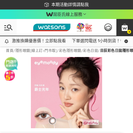
下載app最高回饋$350
本期活動詳情請點我
屈臣氏線上服務
0
激推換購優惠價！立即點我看
激推換購優惠價！立即點我看
下單選閃電送 1小時到貨！領神券
首頁
/
隱形眼鏡[線上訂>門市取]
/
彩色隱形眼鏡
/
彩色日拋
/
目荻彩色日拋隱形眼