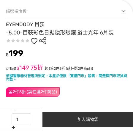
請選擇度數
EYEMOODY 目荻
-5.00-目荻彩色日拋隱形眼鏡 爵士光年 6片裝
199
$
149
75折
$
起
(第2件5折 (請任選2件商品))
活動價
依據醫療器材管理法規定，本產品僅限「實體門市」銷售，請選擇門市取貨與
付款。
第2件5折 (請任選2件商品)
加入購物袋