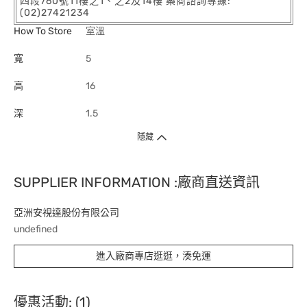
四段760號11樓之1、之2及14樓 藥商諮詢專線:
(02)27421234
How To Store
室溫
寬
5
高
16
深
1.5
隱藏
SUPPLIER INFORMATION :廠商直送資訊
亞洲安視達股份有限公司
undefined
進入廠商專店逛逛，湊免運
優惠活動: (1)