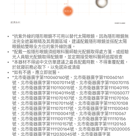
*抗紫外線的隱形眼鏡不可用以替代太陽眼鏡，因為隱形眼鏡無
法完全遮蓋眼睛及其周圍區域，建議配戴隱形眼鏡並搭配太陽
眼鏡給雙眼全方位的紫外線防護。
*配戴一般隱形眼鏡須經眼科醫師驗光配鏡取得處方箋，或經驗
光人員驗光配鏡取得配鏡單，並定期接受眼科醫師追蹤檢查
*本器材不得逾中文仿單建議之最長配戴時數、不得重覆配戴，
於就寢前務必取下，以免感染或潰瘍
*如有不適，應立即就醫。
*北市衛器廣字第110060160號、北市衛器廣字第110060161
號、北市衛器廣字第110070114號、北市衛器廣字第110070115
號、北市衛器廣字第110110015號、北市衛器廣字第111040195
號、北市衛器廣字第111040196號、北市衛器廣字第111050077
號、北市衛器廣字第111070107號、北市衛器廣字第111070106
號、北市衛器廣字第111070116號、北市衛器廣字第111070108
號、北市衛器廣字第111070117號、北市衛器廣字第111100040
號、北市衛器廣字第111100041號、北市衛器廣字第11110067
號、北市衛器廣字第111100117號、北市衛器廣字第111110156
號、北市衛器廣字第111110157號、北市衛器廣字第111120163
號、北市衛器廣字第111120164號、北市衛器廣字第112020005
號、北市衛器廣字第112030045號、北市衛器廣字第