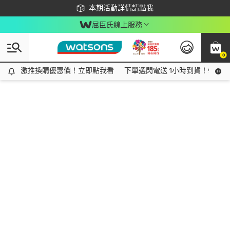
下載app最高回饋$350
本期活動詳情請點我
屈臣氏線上服務
0
激推換購優惠價！立即點我看
激推換購優惠價！立即點我看
下單選閃電送 1小時到貨！領神券