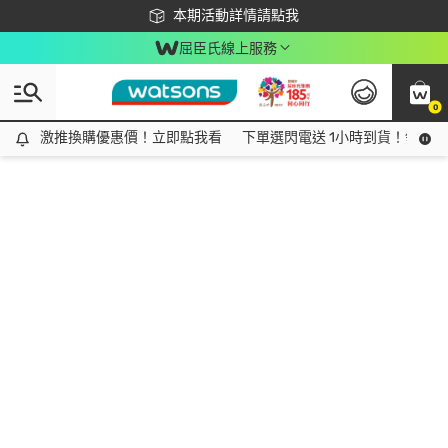
下載app最高回饋$350
本期活動詳情請點我
屈臣氏線上服務
0
激推換購優惠價！立即點我看
激推換購優惠價！立即點我看
下單選閃電送 1小時到貨！領神券