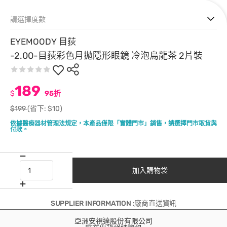
請選擇度數
EYEMOODY 目荻
-2.00-目荻彩色月拋隱形眼鏡 冷泡烏龍茶 2片裝
189
$
95折
$199
(省下: $10)
依據醫療器材管理法規定，本產品僅限「實體門市」銷售，請選擇門市取貨與
付款。
加入購物袋
SUPPLIER INFORMATION :廠商直送資訊
亞洲安視達股份有限公司