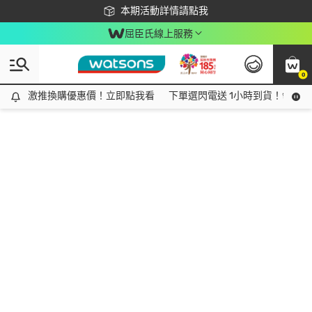
下載app最高回饋$350
本期活動詳情請點我
屈臣氏線上服務
0
激推換購優惠價！立即點我看
激推換購優惠價！立即點我看
下單選閃電送 1小時到貨！領神券