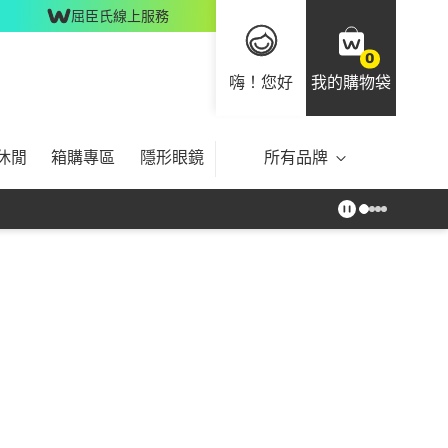
屈臣氏線上服務
0
嗨！您好
我的購物袋
休閒
箱購專區
隱形眼鏡
所有品牌