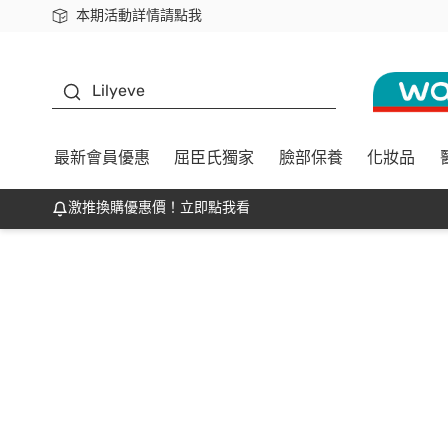
本期活動詳情請點我
下載app最高回饋$350
K beauty
Lilyeve
最新會員優惠
屈臣氏獨家
臉部保養
化妝品
激推換購優惠價！立即點我看