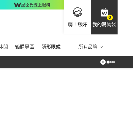
屈臣氏線上服務
0
嗨！您好
我的購物袋
休閒
箱購專區
隱形眼鏡
所有品牌