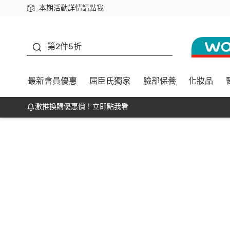
本期活動詳情請點我
下載app最高回饋$350
善存
第2件5折
最新會員優惠
屈臣氏獨家
臉部保養
化妝品
激推換購優惠價！立即點我看