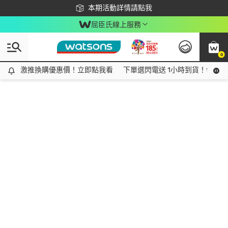
下載app最高回饋$350
本期活動詳情請點我
屈臣氏線上服務
0
激推換購優惠價！立即點我看
激推換購優惠價！立即點我看
下單選閃電送 1小時到貨！領神券